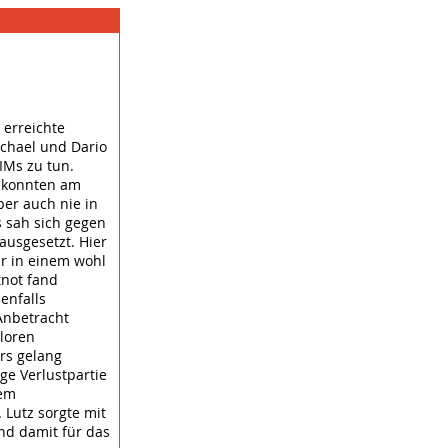
erreichte
ichael und Dario
IMs zu tun.
r konnten am
ber auch nie in
s sah sich gegen
ausgesetzt. Hier
r in einem wohl
tnot fand
enfalls
Anbetracht
loren
rs gelang
ge Verlustpartie
dem
 Lutz sorgte mit
und damit für das