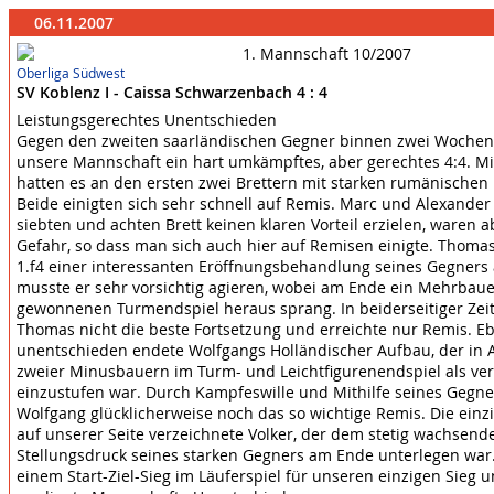
06.11.2007
Oberliga Südwest
SV Koblenz I - Caissa Schwarzenbach 4 : 4
Leistungsgerechtes Unentschieden
Gegen den zweiten saarländischen Gegner binnen zwei Wochen 
unsere Mannschaft ein hart umkämpftes, aber gerechtes 4:4. M
hatten es an den ersten zwei Brettern mit starken rumänischen 
Beide einigten sich sehr schnell auf Remis. Marc und Alexande
siebten und achten Brett keinen klaren Vorteil erzielen, waren a
Gefahr, so dass man sich auch hier auf Remisen einigte. Thoma
1.f4 einer interessanten Eröffnungsbehandlung seines Gegners 
musste er sehr vorsichtig agieren, wobei am Ende ein Mehrbaue
gewonnenen Turmendspiel heraus sprang. In beiderseitiger Zei
Thomas nicht die beste Fortsetzung und erreichte nur Remis. Eb
unentschieden endete Wolfgangs Holländischer Aufbau, der in 
zweier Minusbauern im Turm- und Leichtfigurenendspiel als ver
einzustufen war. Durch Kampfeswille und Mithilfe seines Gegne
Wolfgang glücklicherweise noch das so wichtige Remis. Die einzi
auf unserer Seite verzeichnete Volker, der dem stetig wachsen
Stellungsdruck seines starken Gegners am Ende unterlegen war.
einem Start-Ziel-Sieg im Läuferspiel für unseren einzigen Sieg 