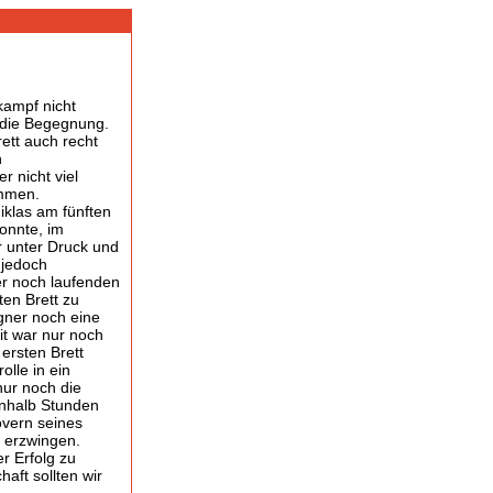
kampf nicht
in die Begegnung.
ett auch recht
n
 nicht viel
ammen.
iklas am fünften
konnte, im
r unter Druck und
 jedoch
er noch laufenden
ten Brett zu
egner noch eine
it war nur noch
ersten Brett
olle in ein
nur noch die
inhalb Stunden
övern seines
 erzwingen.
er Erfolg zu
ft sollten wir