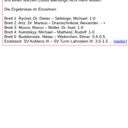
uns einen solchen Luxus allerdings nicht mehr leisten.
Die Ergebnisse im Einzelnen:
Brett 1: Rychel, Dr. Dieter – Sefeloge, Michael: 1-0
Brett 2: Artz, Dr. Markus – Dranischnikow, Alexander: - +
Brett 3: Moors, Marco – Müller, Dr. Axel: 1-0
Brett 4: Kalnitskyy, Michael – Matheisl, Rudolf: 1-0
Brett 5: Buddensiek, Niklas – Wiskirchen, Elmar: 0,5-0,5
Endstand: SV Koblenz III – SV Turm Lahnstein III: 3,5-1,5 ...
[weiter]