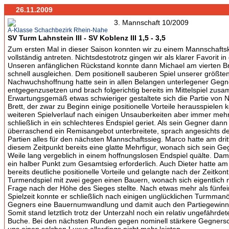
26.11.2009
A-Klasse Schachbezirk Rhein-Nahe
SV Turm Lahnstein III - SV Koblenz III 1,5 - 3,5
Zum ersten Mal in dieser Saison konnten wir zu einem Mannschafts
vollständig antreten. Nichtsdestotrotz gingen wir als klarer Favorit 
Unseren anfänglichen Rückstand konnte dann Michael am vierten Br
schnell ausgleichen. Dem positionell sauberen Spiel unserer größte
Nachwuchshoffnung hatte sein in allen Belangen unterlegener Gegner
entgegenzusetzen und brach folgerichtig bereits im Mittelspiel zus
Erwartungsgemäß etwas schwieriger gestaltete sich die Partie von N
Brett, der zwar zu Beginn einige positionelle Vorteile herausspielen 
weiteren Spielverlauf nach einigen Unsauberkeiten aber immer meh
schließlich in ein schlechteres Endspiel geriet. Als sein Gegner dann
überraschend ein Remisangebot unterbreitete, sprach angesichts d
Partien alles für den nächsten Mannschaftssieg. Marco hatte am drit
diesem Zeitpunkt bereits eine glatte Mehrfigur, wonach sich sein G
Weile lang vergeblich in einem hoffnungslosen Endspiel quälte. Dam
ein halber Punkt zum Gesamtsieg erforderlich. Auch Dieter hatte am 
bereits deutliche positionelle Vorteile und gelangte nach der Zeitkontr
Turmendspiel mit zwei gegen einen Bauern, wonach sich eigentlich 
Frage nach der Höhe des Sieges stellte. Nach etwas mehr als fünfe
Spielzeit konnte er schließlich nach einigen unglücklichen Turmman
Gegners eine Bauernumwandlung und damit auch den Partiegewinn
Somit stand letztlich trotz der Unterzahl noch ein relativ ungefährdet
Buche. Bei den nächsten Runden gegen nominell stärkere Gegnerscha