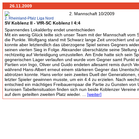
26.11.2009
2. Rheinland-Pfalz Liga Nord
SV Koblenz II - VfR-SC Koblenz I 4:4
Spannendes Lokalderby endet unentschieden
Mit ein wenig Glück teilte sich unser Team mit der Mannschaft vom S
die Punkte. Wolfgang stand mit Schwarz lange Zeit unrochiert und u
konnte aber letztendlich das überzogene Spiel seines Gegners wide
seinen vierten Sieg in Folge. Alexander überschätzte seine Stellun
rechtzeitig auf Verteidigung umzustellen. Am Ende hatte sich sein Sp
gegnerischen Lager verlaufen und wurde vom Gegner samt Punkt e
Partien von Ingo, Oliver und Guido endeten allesamt remis durch Ve
während Hans-Albert erneut einem stärkeren Gegner das Unentschi
abtrotzen konnte. Hans verlor sein zweites Duell der Generationen, s
letzter Spieler gewinnen musste, um ein 4:4 zu erzielen. Nach wech
entschied ein mächtiges Freibauernpaar die Partie zu Gunsten von U
kuriosen Tabellensituation finden sich nun beide Koblenzer Vereine 
auf dem geteilten zweiten Platz wieder. ...
[weiter]