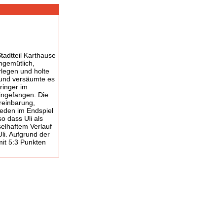
tadtteil Karthause
ngemütlich,
rlegen und holte
g und versäumte es
ringer im
ingefangen. Die
reinbarung,
eden im Endspiel
o dass Uli als
selhaftem Verlauf
li. Aufgrund der
mit 5:3 Punkten