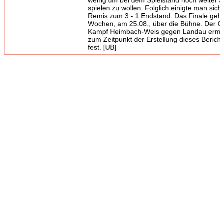
wenig um bei dem Spielstand noch weiter
spielen zu wollen. Folglich einigte man sic
Remis zum 3 - 1 Endstand. Das Finale geh
Wochen, am 25.08., über die Bühne. Der 
Kampf Heimbach-Weis gegen Landau ermit
zum Zeitpunkt der Erstellung dieses Beric
fest. [UB]