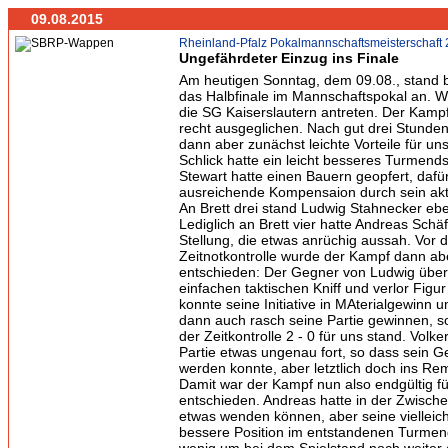
09.08.2015
Rheinland-Pfalz Pokalmannschaftsmeisterschaft
Ungefährdeter Einzug ins Finale
Am heutigen Sonntag, dem 09.08., stand 
das Halbfinale im Mannschaftspokal an. 
die SG Kaiserslautern antreten. Der Kampf 
recht ausgeglichen. Nach gut drei Stunden
dann aber zunächst leichte Vorteile für uns
Schlick hatte ein leicht besseres Turmendsp
Stewart hatte einen Bauern geopfert, dafü
ausreichende Kompensaion durch sein akti
An Brett drei stand Ludwig Stahnecker ebe
Lediglich an Brett vier hatte Andreas Schä
Stellung, die etwas anrüchig aussah. Vor d
Zeitnotkontrolle wurde der Kampf dann ab
entschieden: Der Gegner von Ludwig über
einfachen taktischen Kniff und verlor Figur
konnte seine Initiative in MAterialgewin
dann auch rasch seine Partie gewinnen, s
der Zeitkontrolle 2 - 0 für uns stand. Volker
Partie etwas ungenau fort, so dass sein G
werden konnte, aber letztlich doch ins Remi
Damit war der Kampf nun also endgültig fü
entschieden. Andreas hatte in der Zwischen
etwas wenden können, aber seine vielleich
bessere Position im entstandenen Turmen