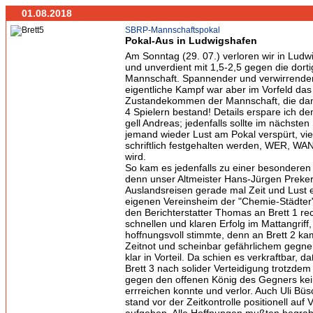
01.08.2018
SBRP-Mannschaftspokal
Pokal-Aus in Ludwigshafen
Am Sonntag (29. 07.) verloren wir in Lud
und unverdient mit 1,5-2,5 gegen die dort
Mannschaft. Spannender und verwirrender
eigentliche Kampf war aber im Vorfeld das
Zustandekommen der Mannschaft, die dann
4 Spielern bestand! Details erspare ich de
gell Andreas; jedenfalls sollte im nächsten
jemand wieder Lust am Pokal verspürt, viel
schriftlich festgehalten werden, WER, W
wird.
So kam es jedenfalls zu einer besonderen 
denn unser Altmeister Hans-Jürgen Preker
Auslandsreisen gerade mal Zeit und Lust 
eigenen Vereinsheim der "Chemie-Städter
den Berichterstatter Thomas an Brett 1 re
schnellen und klaren Erfolg im Mattangriff
hoffnungsvoll stimmte, denn an Brett 2 kam
Zeitnot und scheinbar gefährlichem gegner
klar in Vorteil. Da schien es verkraftbar,
Brett 3 nach solider Verteidigung trotzdem
gegen den offenen König des Gegners ke
errreichen konnte und verlor. Auch Uli Büs
stand vor der Zeitkontrolle positionell auf