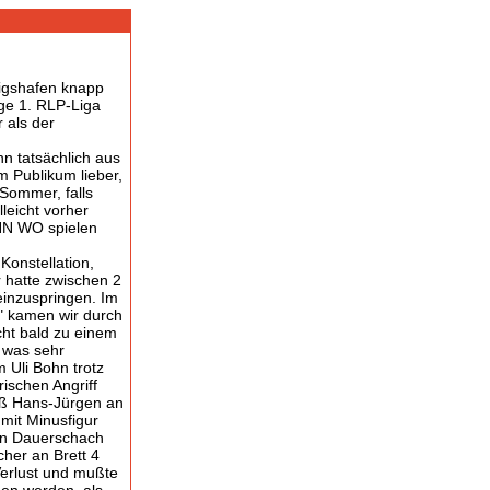
wigshafen knapp
ige 1. RLP-Liga
 als der
 tatsächlich aus
m Publikum lieber,
 Sommer, falls
leicht vorher
ANN WO spielen
Konstellation,
 hatte zwischen 2
einzuspringen. Im
" kamen wir durch
cht bald zu einem
, was sehr
 Uli Bohn trotz
ischen Angriff
 daß Hans-Jürgen an
 mit Minusfigur
in Dauerschach
cher an Brett 4
 Verlust und mußte