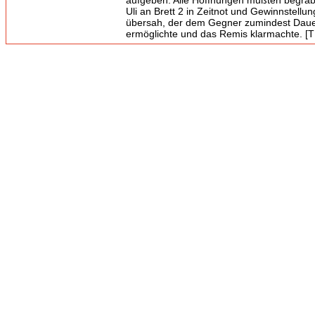
aufgeben. Alle Hoffnungen mußten begrab
Uli an Brett 2 in Zeitnot und Gewinnstellu
übersah, der dem Gegner zumindest Dau
ermöglichte und das Remis klarmachte. [T