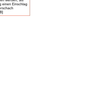
en werden, als
ng einen Einschlag
erschach
B]