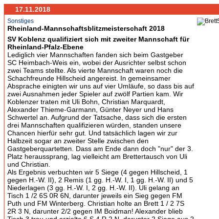
17.11.2018
Sonstiges
Rheinland-Mannschaftsblitzmeisterschaft 2018
SV Koblenz qualifiziert sich mit zweiter Mannschaft für
Rheinland-Pfalz-Ebene
Lediglich vier Mannschaften fanden sich beim Gastgeber
SC Heimbach-Weis ein, wobei der Ausrichter selbst schon
zwei Teams stellte. Als vierte Mannschaft waren noch die
Schachfreunde Hillscheid angereist. In gemeinsamer
Absprache einigten wir uns auf vier Umläufe, so dass bis auf
zwei Ausnahmen jeder Spieler auf zwölf Partien kam. Wir
Koblenzer traten mit Uli Bohn, Christian Marquardt,
Alexander Thieme-Garmann, Günter Neyer und Hans
Schwertel an. Aufgrund der Tatsache, dass sich die ersten
drei Mannschaften qualifizieren würden, standen unsere
Chancen hierfür sehr gut. Und tatsächlich lagen wir zur
Halbzeit sogar an zweiter Stelle zwischen den
Gastgeberquartetten. Dass am Ende dann doch "nur" der 3.
Platz heraussprang, lag vielleicht am Brettertausch von Uli
und Christian.
Als Ergebnis verbuchten wir 5 Siege (4 gegen Hillscheid, 1
gegen H.-W. II), 2 Remis (1 gg. H.-W. I, 1 gg. H.-W. II) und 5
Niederlagen (3 gg. H.-W. I, 2 gg. H.-W. II). Uli gelang an
Tisch 1 /2 6S 0R 6N, darunter jeweils ein Sieg gegen FM
Puth und FM Winterberg. Christian holte an Brett 1 / 2 7S
2R 3 N, darunter 2/2 gegen IM Boidman! Alexander blieb