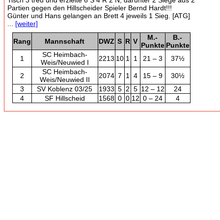
Tisch 3 treu und erzielte 6 S 4 R 2 N, darunter 2 Siege aus 2
Partien gegen den Hillscheider Spieler Bernd Hardt!!!
Günter und Hans gelangen an Brett 4 jeweils 1 Sieg. [ATG]
...
[weiter]
M.-
B.-
Rang
Mannschaft
DWZ
S
R
V
Punkte
Punkte
SC Heimbach-
1
2213
10
1
1
21 – 3
37½
Weis/Neuwied I
SC Heimbach-
2
2074
7
1
4
15 – 9
30½
Weis/Neuwied II
3
SV Koblenz 03/25
1933
5
2
5
12 – 12
24
4
SF Hillscheid
1568
0
0
12
0 – 24
4