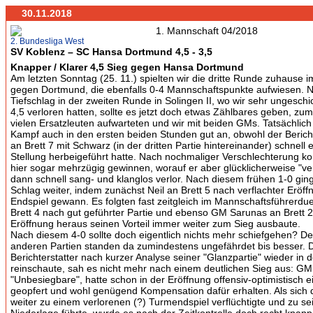
30.11.2018
2. Bundesliga West
SV Koblenz – SC Hansa Dortmund 4,5 - 3,5
Knapper / Klarer 4,5 Sieg gegen Hansa Dortmund
Am letzten Sonntag (25. 11.) spielten wir die dritte Runde zuhause im
gegen Dortmund, die ebenfalls 0-4 Mannschaftspunkte aufwiesen.
Tiefschlag in der zweiten Runde in Solingen II, wo wir sehr ungeschic
4,5 verloren hatten, sollte es jetzt doch etwas Zählbares geben, zum
vielen Ersatzleuten aufwarteten und wir mit beiden GMs. Tatsächlich 
Kampf auch in den ersten beiden Stunden gut an, obwohl der Berich
an Brett 7 mit Schwarz (in der dritten Partie hintereinander) schnell 
Stellung herbeigeführt hatte. Nach nochmaliger Verschlechterung k
hier sogar mehrzügig gewinnen, worauf er aber glücklicherweise "ve
dann schnell sang- und klanglos verlor. Nach diesem frühen 1-0 gin
Schlag weiter, indem zunächst Neil an Brett 5 nach verflachter Eröff
Endspiel gewann. Es folgten fast zeitgleich im Mannschaftsführerdue
Brett 4 nach gut geführter Partie und ebenso GM Sarunas an Brett 2
Eröffnung heraus seinen Vorteil immer weiter zum Sieg ausbaute.
Nach diesem 4-0 sollte doch eigentlich nichts mehr schiefgehen? De
anderen Partien standen da zumindestens ungefährdet bis besser. D
Berichterstatter nach kurzer Analyse seiner "Glanzpartie" wieder in 
reinschaute, sah es nicht mehr nach einem deutlichen Sieg aus: GM
"Unbesiegbare", hatte schon in der Eröffnung offensiv-optimistisch e
geopfert und wohl genügend Kompensation dafür erhalten. Als sich
weiter zu einem verlorenen (?) Turmendspiel verflüchtigte und zu se