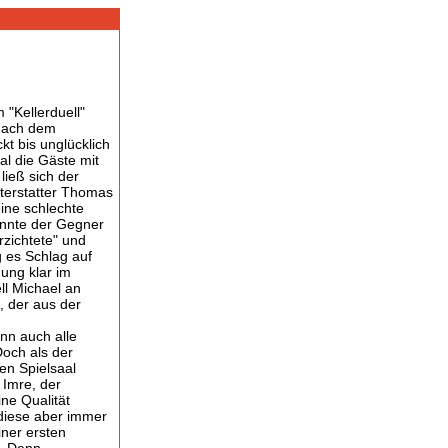
 "Kellerduell"
 Nach dem
kt bis unglücklich
al die Gäste mit
ließ sich der
terstatter Thomas
eine schlechte
onnte der Gegner
rzichtete" und
g es Schlag auf
nung klar im
ll Michael an
, der aus der
nn auch alle
och als der
den Spielsaal
 Imre, der
ine Qualität
 diese aber immer
iner ersten