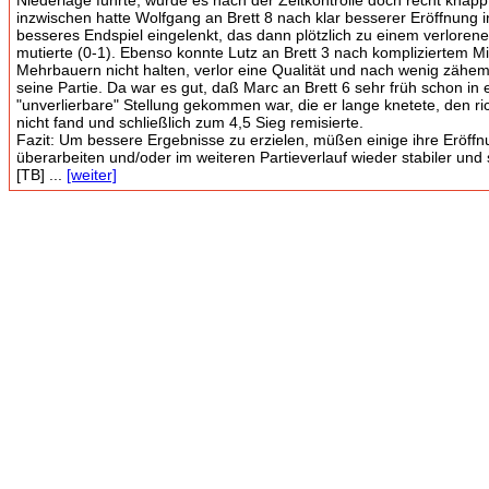
Niederlage führte, wurde es nach der Zeitkontrolle doch recht knap
inzwischen hatte Wolfgang an Brett 8 nach klar besserer Eröffnung 
besseres Endspiel eingelenkt, das dann plötzlich zu einem verloren
mutierte (0-1). Ebenso konnte Lutz an Brett 3 nach kompliziertem Mit
Mehrbauern nicht halten, verlor eine Qualität und nach wenig zähem
seine Partie. Da war es gut, daß Marc an Brett 6 sehr früh schon in 
"unverlierbare" Stellung gekommen war, die er lange knetete, den ri
nicht fand und schließlich zum 4,5 Sieg remisierte.
Fazit: Um bessere Ergebnisse zu erzielen, müßen einige ihre Eröff
überarbeiten und/oder im weiteren Partieverlauf wieder stabiler und
[TB] ...
[weiter]