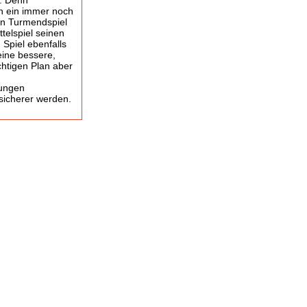
p. Denn
in ein immer noch
en Turmendspiel
telspiel seinen
 Spiel ebenfalls
eine bessere,
chtigen Plan aber
nungen
 sicherer werden.