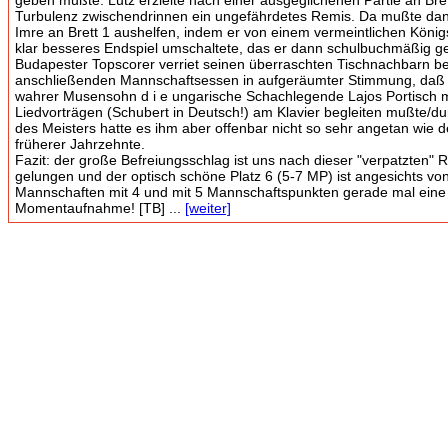
geben mußte. Lutz erzielte nach einer ausgeglichenen Partie an Brett
Turbulenz zwischendrinnen ein ungefährdetes Remis. Da mußte da
Imre an Brett 1 aushelfen, indem er von einem vermeintlichen Königs
klar besseres Endspiel umschaltete, das er dann schulbuchmäßig 
Budapester Topscorer verriet seinen überraschten Tischnachbarn b
anschließenden Mannschaftsessen in aufgeräumter Stimmung, daß 
wahrer Musensohn d i e ungarische Schachlegende Lajos Portisch 
Liedvorträgen (Schubert in Deutsch!) am Klavier begleiten mußte/d
des Meisters hatte es ihm aber offenbar nicht so sehr angetan wie d
früherer Jahrzehnte.
Fazit: der große Befreiungsschlag ist uns nach dieser "verpatzten" 
gelungen und der optisch schöne Platz 6 (5-7 MP) ist angesichts von
Mannschaften mit 4 und mit 5 Mannschaftspunkten gerade mal eine
Momentaufnahme! [TB] ...
[weiter]