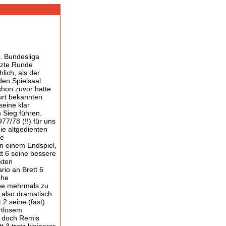
2. Bundesliga
tzte Runde
lich, als der
den Spielsaal
Schon zuvor hatte
urt bekannten
seine klar
 Sieg führen.
77/78 (!!) für uns
ie altgedienten
ne
n einem Endspiel,
t 6 seine bessere
kten
rio an Brett 6
che
ine mehrmals zu
 also dramatisch
2 seine (fast)
rtlosem
n doch Remis