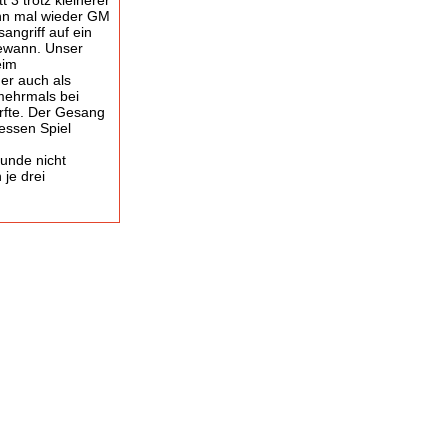
 3 trotz kleinerer
nn mal wieder GM
angriff auf ein
gewann. Unser
eim
er auch als
mehrmals bei
urfte. Der Gesang
essen Spiel
Runde nicht
 je drei