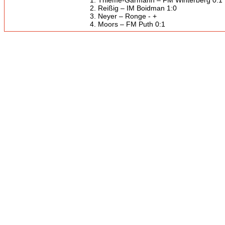
1. Thieme-Garmann – FM Winterberg 0:1
2. Reißig – IM Boidman 1:0
3. Neyer – Ronge - +
4. Moors – FM Puth 0:1