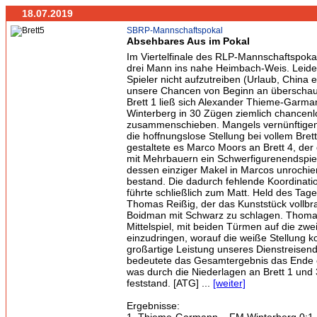
18.07.2019
SBRP-Mannschaftspokal
Absehbares Aus im Pokal
Im Viertelfinale des RLP-Mannschaftspokals
drei Mann ins nahe Heimbach-Weis. Leider
Spieler nicht aufzutreiben (Urlaub, China e
unsere Chancen von Beginn an überschau
Brett 1 ließ sich Alexander Thieme-Garm
Winterberg in 30 Zügen ziemlich chancenl
zusammenschieben. Mangels vernünftigen
die hoffnungslose Stellung bei vollem Bre
gestaltete es Marco Moors an Brett 4, de
mit Mehrbauern ein Schwerfigurenendspiel
dessen einziger Makel in Marcos unrochie
bestand. Die dadurch fehlende Koordinati
führte schließlich zum Matt. Held des Tag
Thomas Reißig, der das Kunststück vollbr
Boidman mit Schwarz zu schlagen. Thoma
Mittelspiel, mit beiden Türmen auf die zwe
einzudringen, worauf die weiße Stellung ko
großartige Leistung unseres Dienstreise
bedeutete das Gesamtergebnis das Ende e
was durch die Niederlagen an Brett 1 und 3
feststand. [ATG] ...
[weiter]
Ergebnisse: