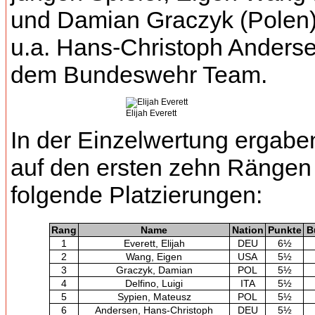
und Damian Graczyk (Polen)
u.a. Hans-Christoph Anders
dem Bundeswehr Team.
Elijah Everett
In der Einzelwertung ergabe
auf den ersten zehn Rängen
folgende Platzierungen:
Rang
Name
Nation
Punkte
B
1
Everett, Elijah
DEU
6½
2
Wang, Eigen
USA
5½
3
Graczyk, Damian
POL
5½
4
Delfino, Luigi
ITA
5½
5
Sypien, Mateusz
POL
5½
6
Andersen, Hans-Christoph
DEU
5½