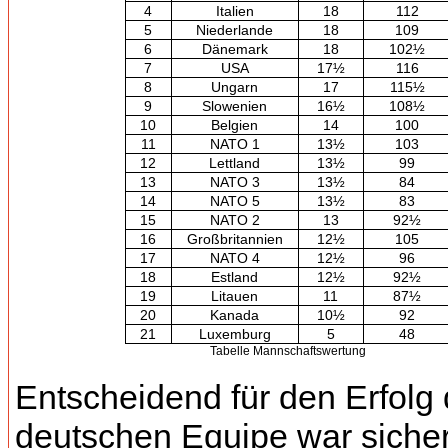
4
Italien
18
112
5
Niederlande
18
109
6
Dänemark
18
102½
7
USA
17½
116
8
Ungarn
17
115½
9
Slowenien
16½
108½
10
Belgien
14
100
11
NATO 1
13½
103
12
Lettland
13½
99
13
NATO 3
13½
84
14
NATO 5
13½
83
15
NATO 2
13
92½
16
Großbritannien
12½
105
17
NATO 4
12½
96
18
Estland
12½
92½
19
Litauen
11
87½
20
Kanada
10½
92
21
Luxemburg
5
48
Tabelle Mannschaftswertung
Entscheidend für den Erfolg 
deutschen Equipe war sicher