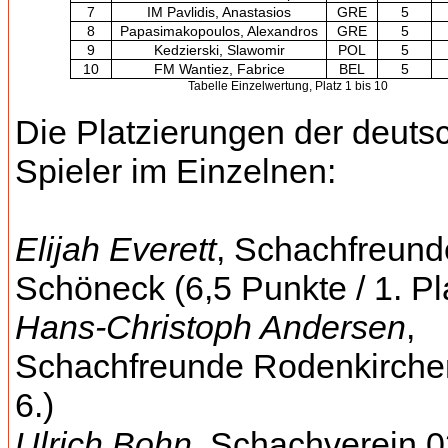
7
IM Pavlidis, Anastasios
GRE
5
8
Papasimakopoulos, Alexandros
GRE
5
9
Kedzierski, Slawomir
POL
5
10
FM Wantiez, Fabrice
BEL
5
Tabelle Einzelwertung, Platz 1 bis 10
Die Platzierungen der deuts
Spieler im Einzelnen:
Elijah Everett
, Schachfreund
Schöneck (6,5 Punkte / 1. Pl
Hans-Christoph Andersen
,
Schachfreunde Rodenkirchen
6.)
Ulrich Bohn
, Schachverein 0