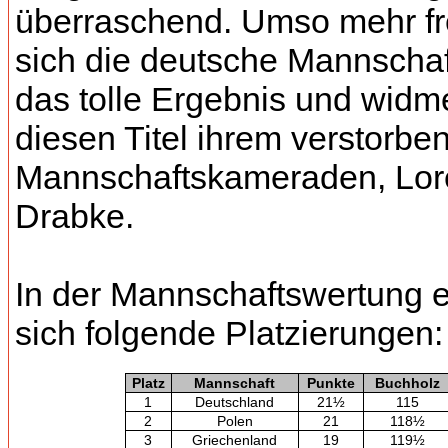
überraschend. Umso mehr fr
sich die deutsche Mannschaf
das tolle Ergebnis und widm
diesen Titel ihrem verstorbe
Mannschaftskameraden, Lor
Drabke.
In der Mannschaftswertung 
sich folgende Platzierungen:
Platz
Mannschaft
Punkte
Buchholz
1
Deutschland
21½
115
2
Polen
21
118½
3
Griechenland
19
119½