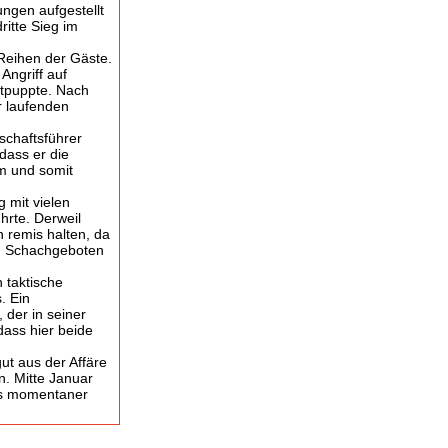
ngen aufgestellt
ritte Sieg im
 Reihen der Gäste.
ngriff auf
ntpuppte. Nach
r laufenden
schaftsführer
dass er die
am und somit
 mit vielen
hrte. Derweil
 remis halten, da
en Schachgeboten
n taktische
. Ein
 der in seiner
dass hier beide
ut aus der Affäre
n. Mitte Januar
Als momentaner