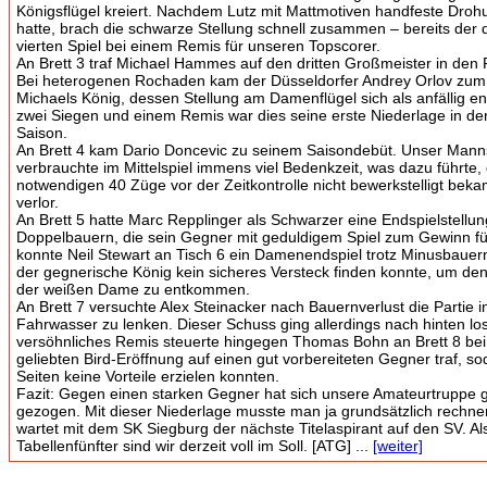
Königsflügel kreiert. Nachdem Lutz mit Mattmotiven handfeste Drohu
hatte, brach die schwarze Stellung schnell zusammen – bereits der d
vierten Spiel bei einem Remis für unseren Topscorer.
An Brett 3 traf Michael Hammes auf den dritten Großmeister in den
Bei heterogenen Rochaden kam der Düsseldorfer Andrey Orlov zum A
Michaels König, dessen Stellung am Damenflügel sich als anfällig e
zwei Siegen und einem Remis war dies seine erste Niederlage in de
Saison.
An Brett 4 kam Dario Doncevic zu seinem Saisondebüt. Unser Mann
verbrauchte im Mittelspiel immens viel Bedenkzeit, was dazu führte, 
notwendigen 40 Züge vor der Zeitkontrolle nicht bewerkstelligt bek
verlor.
An Brett 5 hatte Marc Repplinger als Schwarzer eine Endspielstellung
Doppelbauern, die sein Gegner mit geduldigem Spiel zum Gewinn fü
konnte Neil Stewart an Tisch 6 ein Damenendspiel trotz Minusbauern
der gegnerische König kein sicheres Versteck finden konnte, um d
der weißen Dame zu entkommen.
An Brett 7 versuchte Alex Steinacker nach Bauernverlust die Partie i
Fahrwasser zu lenken. Dieser Schuss ging allerdings nach hinten los
versöhnliches Remis steuerte hingegen Thomas Bohn an Brett 8 bei,
geliebten Bird-Eröffnung auf einen gut vorbereiteten Gegner traf, so
Seiten keine Vorteile erzielen konnten.
Fazit: Gegen einen starken Gegner hat sich unsere Amateurtruppe g
gezogen. Mit dieser Niederlage musste man ja grundsätzlich rechne
wartet mit dem SK Siegburg der nächste Titelaspirant auf den SV. 
Tabellenfünfter sind wir derzeit voll im Soll. [ATG] ...
[weiter]