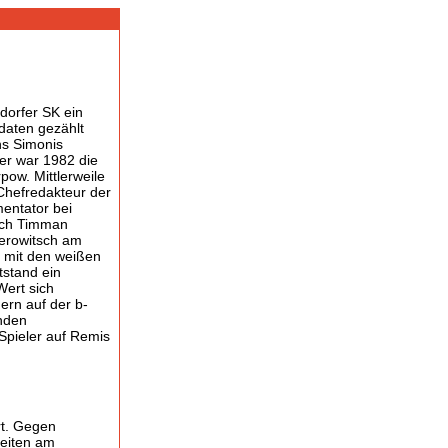
dorfer SK ein
daten gezählt
ns Simonis
er war 1982 die
pow. Mittlerweile
Chefredakteur der
entator bei
ich Timman
erowitsch am
e mit den weißen
tstand ein
Wert sich
uern auf der b-
enden
Spieler auf Remis
rt. Gegen
keiten am