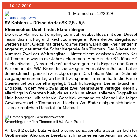
16.12.2019
2. Bundesliga West
SV Koblenz – Düsseldorfer SK 2,5 - 5,5
Rheinisches Duell findet klaren Sieger
Die erste Mannschaft empfing zum Jahresabschluss mit dem Düssel
Team, das mit Fug und Recht zum engeren Kreis der Aufstiegskandi
werden kann. Gleich mit drei Großmeistern waren die Rheinländer i
angereist, darunter die Schachlegende Jan Timman. Der Niederländ
Nummer Zwei der Weltrangliste – hinter einem gewissen Anatoly Kar
ist Timman etwas in die Jahre gekommen. Heute ist der 67-Jährige 
Fachzeitschrift „New in chess“ und wird gerne als Experte und Komm
Partien um die WM-Krone hinzugezogen. Vom aktiven Schach hat s
dennoch nicht gänzlich zurückgezogen. Das bekam Michael Schend
vergangenen Sonntag an Brett 1 zu spüren. Timman hatte die Parti
Steinen tief positionell angelegt. Nach frühzeitigem Damentausch en
Endspiel, in dem Weiß zwar über zwei Mehrbauern verfügte, deren 
allerdings in Grenzen hielt, da es sich um einen isolierten Doppelba
Linie handelte. Mit sehr viel Geschick verstand es Michael, die folg
Gewinnversuche Timmans zu blocken. Am Ende einigten sich beide 
– ein erfreuliches Resultat für Michael.
Schachlegende Jan Timman mit Weiß an Brett 1.
An Brett 2 setzte Lutz Fritsche seine sensationelle Saison einfach fo
Großmeister Alexander Berelowitsch hatte er einige Angriffsmöglich