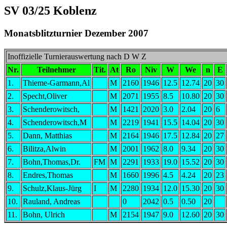
SV 03/25 Koblenz
Monatsblitzturnier Dezember 2007
Inoffizielle Turnierauswertung nach D W Z
Nr.
Teilnehmer
Tit.
At
Ro
Niv
W
We
n
E
1.
Thieme-Garmann,Al
M
2160
1946
12.5
12.74
20
30
2.
Specht,Oliver
M
2071
1955
8.5
10.80
20
30
3.
Schenderowitsch,
M
1421
2020
3.0
2.04
20
6
4.
Schenderowitsch,M
M
2219
1941
15.5
14.04
20
30
5.
Dann, Matthias
M
2164
1946
17.5
12.84
20
27
6.
Bilitza,Alwin
M
2001
1962
8.0
9.34
20
30
7.
Bohn,Thomas,Dr.
FM
M
2291
1933
19.0
15.52
20
30
8.
Endres,Thomas
M
1660
1996
4.5
4.24
20
23
9.
Schulz,Klaus-Jürg
I
M
2280
1934
12.0
15.30
20
30
10.
Rauland, Andreas
0
2042
0.5
0.50
20
11.
Bohn, Ulrich
M
2154
1947
9.0
12.60
20
30