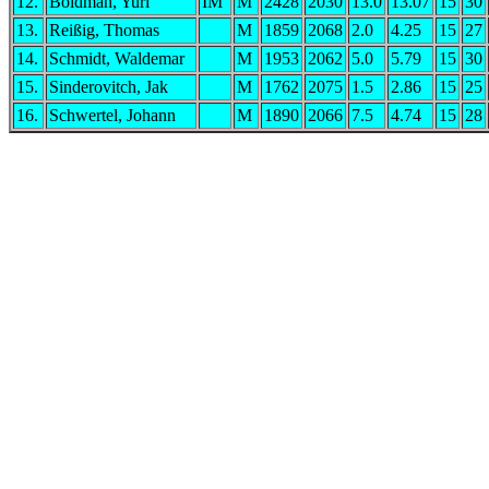
12.
Boidman, Yuri
IM
M
2428
2030
13.0
13.07
15
30
13.
Reißig, Thomas
M
1859
2068
2.0
4.25
15
27
14.
Schmidt, Waldemar
M
1953
2062
5.0
5.79
15
30
15.
Sinderovitch, Jak
M
1762
2075
1.5
2.86
15
25
16.
Schwertel, Johann
M
1890
2066
7.5
4.74
15
28