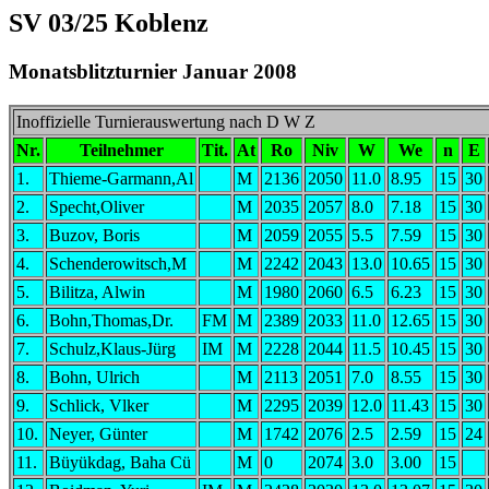
SV 03/25 Koblenz
Monatsblitzturnier Januar 2008
Inoffizielle Turnierauswertung nach D W Z
Nr.
Teilnehmer
Tit.
At
Ro
Niv
W
We
n
E
1.
Thieme-Garmann,Al
M
2136
2050
11.0
8.95
15
30
2.
Specht,Oliver
M
2035
2057
8.0
7.18
15
30
3.
Buzov, Boris
M
2059
2055
5.5
7.59
15
30
4.
Schenderowitsch,M
M
2242
2043
13.0
10.65
15
30
5.
Bilitza, Alwin
M
1980
2060
6.5
6.23
15
30
6.
Bohn,Thomas,Dr.
FM
M
2389
2033
11.0
12.65
15
30
7.
Schulz,Klaus-Jürg
IM
M
2228
2044
11.5
10.45
15
30
8.
Bohn, Ulrich
M
2113
2051
7.0
8.55
15
30
9.
Schlick, Vlker
M
2295
2039
12.0
11.43
15
30
10.
Neyer, Günter
M
1742
2076
2.5
2.59
15
24
11.
Büyükdag, Baha Cü
M
0
2074
3.0
3.00
15