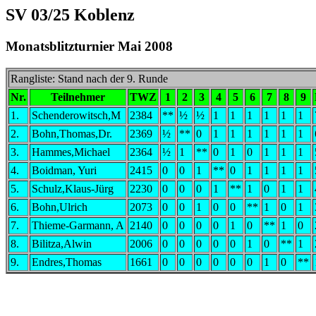
SV 03/25 Koblenz
Monatsblitzturnier Mai 2008
Rangliste: Stand nach der 9. Runde
Nr.
Teilnehmer
TWZ
1
2
3
4
5
6
7
8
9
1.
Schenderowitsch,M
2384
**
½
½
1
1
1
1
1
1
2.
Bohn,Thomas,Dr.
2369
½
**
0
1
1
1
1
1
1
3.
Hammes,Michael
2364
½
1
**
0
1
0
1
1
1
4.
Boidman, Yuri
2415
0
0
1
**
0
1
1
1
1
5.
Schulz,Klaus-Jürg
2230
0
0
0
1
**
1
0
1
1
6.
Bohn,Ulrich
2073
0
0
1
0
0
**
1
0
1
7.
Thieme-Garmann, A
2140
0
0
0
0
1
0
**
1
0
8.
Bilitza,Alwin
2006
0
0
0
0
0
1
0
**
1
9.
Endres,Thomas
1661
0
0
0
0
0
0
1
0
**