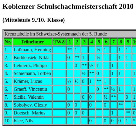
Koblenzer Schulschachmeisterschaft 2010
(Mittelstufe 9./10. Klasse)
Kreuztabelle im Schweizer-Systemnach der 5. Runde
Nr.
Teilnehmer
TWZ
1
2
3
4
5
6
7
8
9
1
1.
Laßmann, Henning
**
1
½
1
1
1
2.
Buddensiek, Nikla
0
**
1
½
1
1
3.
Lehnertz, Philipp
0
**
½
1
1
1
4.
Schiemann, Torben
½
**
0
1
1
1
5.
Krämer, Lucas
½
½
0
1
**
1
6.
Graeff, Vincentiu
0
0
**
½
1
1
7.
Sicilia, Valentin
0
0
½
**
0
1
8.
Sobolyev, Olexiy
0
0
0
0
**
1
9.
Doetsch, Marius
0
0
0
1
**
0
10.
Klee, Nils
0
0
0
0
1
*