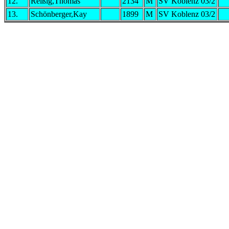
12.
Reißig,Thomas
2134
M
SV Koblenz 03/2
13.
Schönberger,Kay
1899
M
SV Koblenz 03/2