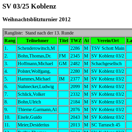
SV 03/25 Koblenz
Weihnachtsblitzturnier 2012
Rangliste: Stand nach der 13. Runde
Rang
Teilnehmer
Titel
TWZ
At
Verein/Ort
L
1.
Schenderowitsch,M
2286
M
TSV Schott Main
2.
Bohn,Thomas,Dr.
FM
2345
M
SV Koblenz 03/2
3.
Hoffmann,Michael
GM
2482
M
Schachgesellsch
4.
Polster,Wolfgang,
2280
M
SV Koblenz 03/2
5.
Hammes,Michael
IM
2377
M
SV Koblenz 03/2
6.
Stahnecker,Ludwig
2099
M
SV Koblenz 03/2
7.
Schlick,Volker
2332
M
SV Koblenz 03/2
8.
Bohn,Ulrich
2184
M
SV Koblenz 03/2
9.
Thieme-Garmann,Al
2076
M
SV Koblenz 03/2
10.
Eisele,Guido
2043
M
SV Koblenz 03/2
11.
Meier,Desiderius
2013
M
SC Tarrasch 45