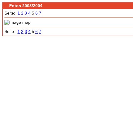
Fotos 2003/2004
Seite:
1
2
3
4
5
6
7
Seite:
1
2
3
4
5
6
7