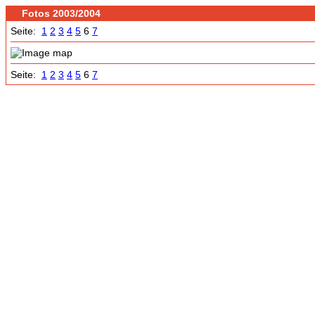
Fotos 2003/2004
Seite:
1
2
3
4
5
6
7
Seite:
1
2
3
4
5
6
7